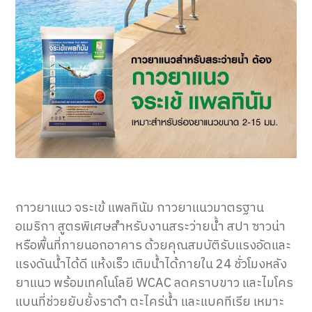
กาวยาแนว จระเข้ แพลทินัม กาวยาแนวมาตรฐาน
อเมริกา สูตรพิเศษสำหรับงานสระว่ายน้ำ สปา ซาวน่า
หรือพื้นที่ภายนอกอาคาร ด้วยคุณสมบัติรับแรงอัดและ
แรงดันน้ำได้ดี แห้งเร็ว เติมน้ำได้ภายใน 24 ชั่วโมงหลัง
ยาแนว พร้อมเทคโนโลยี WCAC ลดคราบขาว และไมโคร
แบนที่ช่วยยับยั้งราดำ ตะไคร่น้ำ และแบคทีเรีย เหมาะ