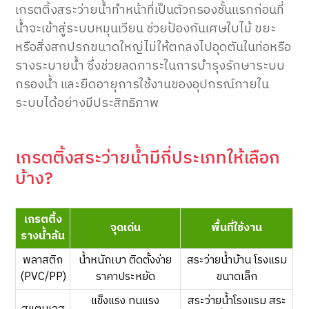
เกรตติ้งสระว่ายน้ำทำหน้าที่เป็นตัวกรองชั้นแรกก่อนที่
น้ำจะเข้าสู่ระบบหมุนเวียน ช่วยป้องกันเศษใบไม้ ขยะ
หรือสิ่งสกปรกขนาดใหญ่ไม่ให้ตกลงไปอุดตันในท่อหรือ
รางระบายน้ำ ซึ่งช่วยลดภาระในการบำรุงรักษาระบบ
กรองน้ำ และยืดอายุการใช้งานของอุปกรณ์ภายใน
ระบบได้อย่างมีประสิทธิภาพ
เกรตติ้งสระว่ายน้ำมีกี่ประเภทให้เลือก
บ้าง?
เกรตติ้ง
จุดเด่น
พื้นที่ใช้งาน
รางน้ำล้น
พลาสติก
น้ำหนักเบา ติดตั้งง่าย
สระว่ายน้ำบ้าน โรงแรม
(PVC/PP)
ราคาประหยัด
ขนาดเล็ก
แข็งแรง ทนแรง
สระว่ายน้ำโรงแรม สระ