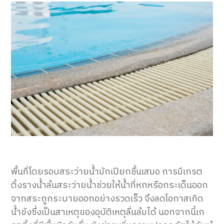
พื้นที่โดยรอบสระว่ายน้ำมักเปียกชื้นเสมอ การมีเกรต
ติ้งรางน้ำล้นสระว่ายน้ำช่วยให้น้ำที่หกหรือกระเด็นออก
จากสระถูกระบายออกอย่างรวดเร็ว จึงลดโอกาสเกิด
น้ำขังซึ่งเป็นสาเหตุของอุบัติเหตุลื่นล้มได้ นอกจากนี้เก