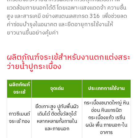
แวดล้อมภายนอกได้ดี โดยเฉพาะแสงแดดจ้า ความชื้น
สูง และสารเคมี อย่างสแตนเลสเกรด 316 เพื่อช่วยลด
ค่าซ่อมบำรุงในอนาคต และยืดอายุการใช้งานให้
ยาวนานขึ้นอย่างคุ้มค่า
ผลิตภัณฑ์จระเข้สำหรับงานตกแต่งสระ
ว่ายน้ำปูกระเบื้อง
ผลิตภัณฑ์
จุดเด่น
ประเภทการใช้งาน
จระเข้
กระเบื้องขนาดใหญ่ หิน
ยึดเกาะสูง ปูทับพื้นผิว
อ่อน หินแกรนิต
กาวซีเมนต์
เดิมได้ ติดตั้งวัสดุได้
กระเบื้องแก้ว เรซิ่น
จระเข้ ทอง
หลากหลายทั้งภายใน
ผนัง พื้น ภายนอก-ใน
และภายนอก
อาคาร