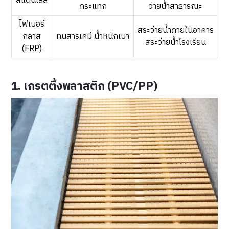
สแตนเลส
กระแทก
ว่ายน้ำสาธารณะ
ไฟเบอร์
สระว่ายน้ำภายในอาคาร
กลาส
ทนสารเคมี น้ำหนักเบา
สระว่ายน้ำโรงเรียน
(FRP)
1. เกรตติ้งพลาสติก (PVC/PP)