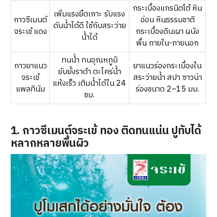
กระเบื้องแกรนิตโต้ หิน
เพิ่มแรงยึดเกาะ รับแรง
กาวซีเมนต์
อ่อน หินธรรมชาติ
ดันน้ำได้ดี ใช้กับสระว่าย
จระเข้ แดง
กระเบื้องดินเผา ผนัง
น้ำได้
พื้น ภายใน-ภายนอก
ทนน้ำ ทนอุณหภูมิ
กาวยาแนว
ยาแนวร่องกระเบื้องใน
ยับยั้งราดำ ตะไคร่น้ำ
จระเข้
สระว่ายน้ำ สปา ซาวน่า
แห้งเร็ว เติมน้ำได้ใน 24
แพลทินัม
ร่องขนาด 2–15 มม.
ชม.
1. กาวซีเมนต์จระเข้ ทอง ติดทนแน่น ปูทับได้
หลากหลายพื้นผิว