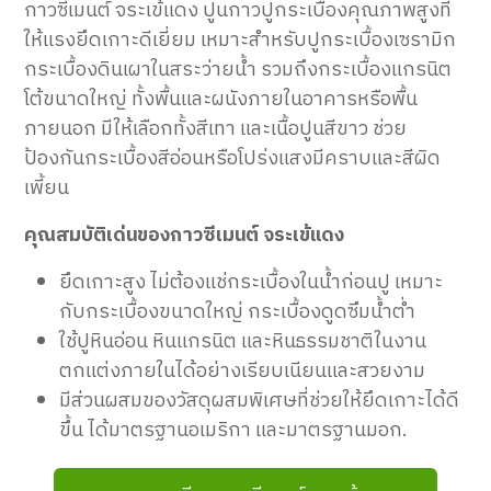
กาวซีเมนต์ จระเข้แดง ปูนกาวปูกระเบื้องคุณภาพสูงที่
ให้แรงยึดเกาะดีเยี่ยม เหมาะสำหรับปูกระเบื้องเซรามิก
กระเบื้องดินเผาในสระว่ายน้ำ รวมถึงกระเบื้องแกรนิต
โต้ขนาดใหญ่ ทั้งพื้นและผนังภายในอาคารหรือพื้น
ภายนอก มีให้เลือกทั้งสีเทา และเนื้อปูนสีขาว ช่วย
ป้องกันกระเบื้องสีอ่อนหรือโปร่งแสงมีคราบและสีผิด
เพี้ยน
คุณสมบัติเด่นของกาวซีเมนต์ จระเข้แดง
ยึดเกาะสูง ไม่ต้องแช่กระเบื้องในน้ำก่อนปู เหมาะ
กับกระเบื้องขนาดใหญ่ กระเบื้องดูดซึมน้ำต่ำ
ใช้ปูหินอ่อน หินแกรนิต และหินธรรมชาติในงาน
ตกแต่งภายในได้อย่างเรียบเนียนและสวยงาม
มีส่วนผสมของวัสดุผสมพิเศษที่ช่วยให้ยึดเกาะได้ดี
ขึ้น ได้มาตรฐานอเมริกา และมาตรฐานมอก.