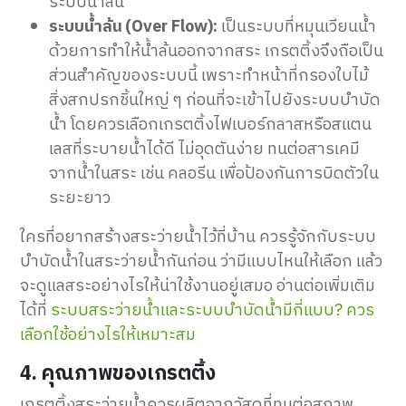
ระบบน้ำล้น
ระบบน้ำล้น (Over Flow):
เป็นระบบที่หมุนเวียนน้ำ
ด้วยการทำให้น้ำล้นออกจากสระ เกรตติ้งจึงถือเป็น
ส่วนสำคัญของระบบนี้ เพราะทำหน้าที่กรองใบไม้
สิ่งสกปรกชิ้นใหญ่ ๆ ก่อนที่จะเข้าไปยังระบบบำบัด
น้ำ โดยควรเลือกเกรตติ้งไฟเบอร์กลาสหรือสแตน
เลสที่ระบายน้ำได้ดี ไม่อุดตันง่าย ทนต่อสารเคมี
จากน้ำในสระ เช่น คลอรีน เพื่อป้องกันการบิดตัวใน
ระยะยาว
ใครที่อยากสร้างสระว่ายน้ำไว้ที่บ้าน ควรรู้จักกับระบบ
บำบัดน้ำในสระว่ายน้ำกันก่อน ว่ามีแบบไหนให้เลือก แล้ว
จะดูแลสระอย่างไรให้น่าใช้งานอยู่เสมอ อ่านต่อเพิ่มเติม
ได้ที่
ระบบสระว่ายน้ำและระบบบำบัดน้ำมีกี่แบบ? ควร
เลือกใช้อย่างไรให้เหมาะสม
4. คุณภาพของเกรตติ้ง
เกรตติ้งสระว่ายน้ำควรผลิตจากวัสดุที่ทนต่อสภาพ