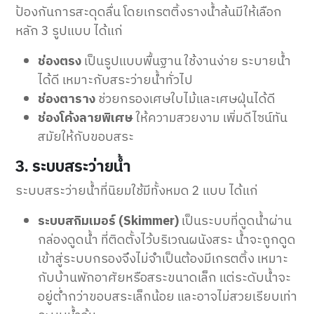
ป้องกันการสะดุดลื่น โดยเกรตติ้งรางน้ำล้นมีให้เลือก
หลัก 3 รูปแบบ ได้แก่
ช่องตรง
เป็นรูปแบบพื้นฐาน ใช้งานง่าย ระบายน้ำ
ได้ดี เหมาะกับสระว่ายน้ำทั่วไป
ช่องตาราง
ช่วยกรองเศษใบไม้และเศษฝุ่นได้ดี
ช่องโค้งลายพิเศษ
ให้ความสวยงาม เพิ่มดีไซน์ทัน
สมัยให้กับขอบสระ
3. ระบบสระว่ายน้ำ
ระบบสระว่ายน้ำที่นิยมใช้มีทั้งหมด 2 แบบ ได้แก่
ระบบสกิมเมอร์ (Skimmer)
เป็นระบบที่ดูดน้ำผ่าน
กล่องดูดน้ำ ที่ติดตั้งไว้บริเวณผนังสระ น้ำจะถูกดูด
เข้าสู่ระบบกรองจึงไม่จำเป็นต้องมีเกรตติ้ง เหมาะ
กับบ้านพักอาศัยหรือสระขนาดเล็ก แต่ระดับน้ำจะ
อยู่ต่ำกว่าขอบสระเล็กน้อย และอาจไม่สวยเรียบเท่า