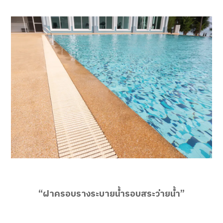
“ฝาครอบรางระบายน้ำรอบสระว่ายน้ำ”