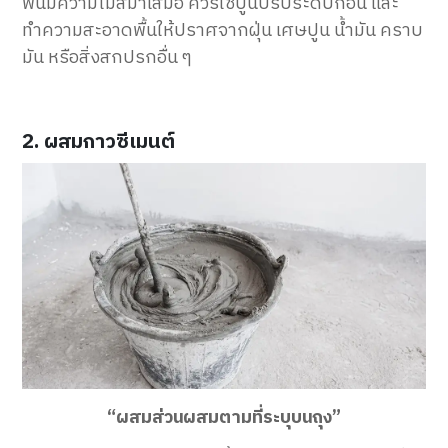
พื้นมีความไม่สม่ำเสมอ ควรใช้ปูนปรับระดับก่อน และ
ทำความสะอาดพื้นให้ปราศจากฝุ่น เศษปูน น้ำมัน คราบ
มัน หรือสิ่งสกปรกอื่น ๆ
2. ผสมกาวซีเมนต์
“ผสมส่วนผสมตามที่ระบุบนถุง”