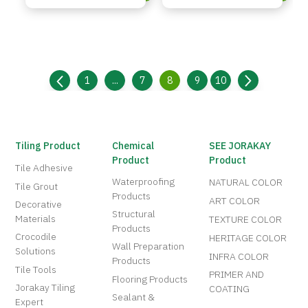
1
...
7
8
9
10
Tiling Product
Chemical
SEE JORAKAY
Product
Product
Tile Adhesive
Waterproofing
NATURAL COLOR
Tile Grout
Products
ART COLOR
Decorative
Structural
Materials
TEXTURE COLOR
Products
Crocodile
HERITAGE COLOR
Wall Preparation
Solutions
INFRA COLOR
Products
Tile Tools
PRIMER AND
Flooring Products
Jorakay Tiling
COATING
Sealant &
Expert