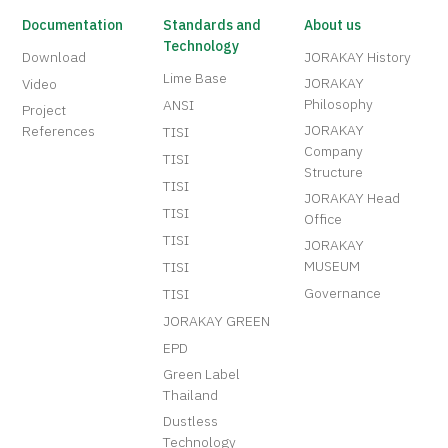
Documentation
Standards and
About us
Technology
Download
JORAKAY History
Lime Base
JORAKAY
Video
Philosophy
ANSI
Project
JORAKAY
References
TISI
Company
TISI
Structure
TISI
JORAKAY Head
TISI
Office
TISI
JORAKAY
MUSEUM
TISI
Governance
TISI
JORAKAY GREEN
EPD
Green Label
Thailand
Dustless
Technology