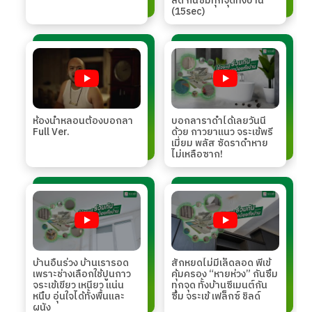
ลด์ กันซึมทุกจุดทั้งบ้าน
(15sec)
ห้องน้ำหลอนต้องบอกลา
บอกลาราดําได้เลยวันนี้
Full Ver.
ด้วย กาวยาแนว จระเข้พรี
เมี่ยม พลัส ซัดราดําหาย
ไม่เหลือซาก!
บ้านอื่นร่วง บ้านเรารอด
สักหยดไม่มีเล็ดลอด พี่เข้
เพราะช่างเลือกใช้ปูนกาว
คุ้มครอง “หายห่วง” กันซึม
จระเข้เขียว เหนียว แน่น
ทุกจุด ทั้งบ้านซีเมนต์กัน
หนึบ อุ่นใจได้ทั้งพื้นและ
ซึม จระเข้ เฟล็กซ์ ชิลด์
ผนัง