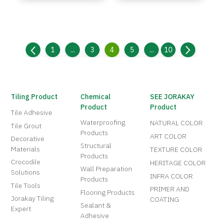
1
...
3
4
5
...
10
Tiling Product
Chemical
SEE JORAKAY
Product
Product
Tile Adhesive
Waterproofing
NATURAL COLOR
Tile Grout
Products
ART COLOR
Decorative
Structural
Materials
TEXTURE COLOR
Products
Crocodile
HERITAGE COLOR
Wall Preparation
Solutions
INFRA COLOR
Products
Tile Tools
PRIMER AND
Flooring Products
Jorakay Tiling
COATING
Sealant &
Expert
Adhesive