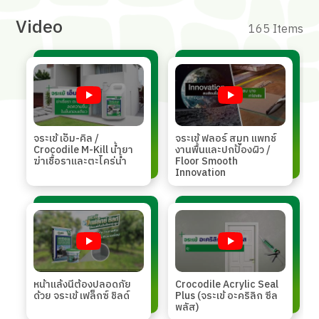
Video
165 Items
จระเข้ เอ็ม-คิล /
จระเข้ ฟลอร์ สมูท แพทช์
Crocodile M-Kill นํ้ายา
งานพื้นและปกป้องผิว /
ฆ่าเชื้อราและตะไคร่นํ้า
Floor Smooth
Innovation
หน้าแล้งนี้ต้องปลอดภัย
Crocodile Acrylic Seal
ด้วย จระเข้ เฟล็กซ์ ชิลด์
Plus (จระเข้ อะคริลิก ซีล
พลัส)