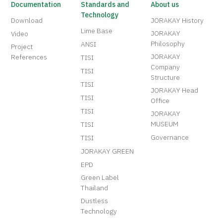
Documentation
Standards and
About us
Technology
Download
JORAKAY History
Lime Base
JORAKAY
Video
Philosophy
ANSI
Project
JORAKAY
References
TISI
Company
TISI
Structure
TISI
JORAKAY Head
TISI
Office
TISI
JORAKAY
MUSEUM
TISI
Governance
TISI
JORAKAY GREEN
EPD
Green Label
Thailand
Dustless
Technology