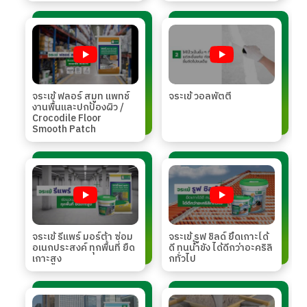
จระเข้ ฟลอร์ สมูท แพทช์
จระเข้ วอลพัตตี้
งานพื้นและปกป้องผิว /
Crocodile Floor
Smooth Patch
จระเข้ รีแพร์ มอร์ต้า ซ่อม
จระเข้ รูฟ ชิลด์ ยึดเกาะได้
อเนกประสงค์ ทุกพื้นที่ ยืด
ดี ทนน้ำขัง ได้ดีกว่าอะคริลิ
เกาะสูง
กทั่วไป