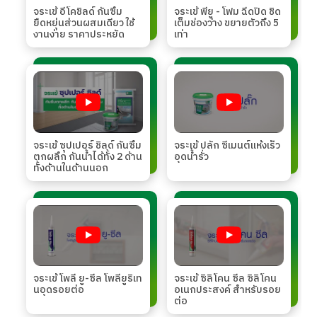
จระเข้ อีโคชิลด์ กันซึม
จระเข้ พียู - โฟม ฉีดปิด ชิด
ยืดหยุ่นส่วนผสมเดียว ใช้
เต็มช่องว่าง ขยายตัวถึง 5
งานง่าย ราคาประหยัด
เท่า
จระเข้ ซุปเปอร์ ชิลด์ กันซึม
จระเข้ ปลั๊ก ซีเมนต์แห้งเร็ว
ตกผลึก กันน้ำได้ทั้ง 2 ด้าน
อุดน้ำรั่ว
ทั้งด้านในด้านนอก
จระเข้ โพลี ยู-ซีล โพลียูริเท
จระเข้ ซิลิโคน ซีล ซิลิโคน
นอุดรอยต่อ
อเนกประสงค์ สำหรับรอย
ต่อ