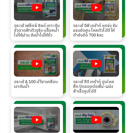
จระเข้ เฟล็กซ์ ชิลด์ เกาะกัน
จระเข้ จีพี เกร้าท์ แกร่ง รับ
รั่วดาดฟ้าตัวจริง บล็อคน้ำ
แรงอัดสูง ไหลตัวได้ดี ให้
ไม่ให้ผ่าน ขังน้ำไม่ให้รั่ว
กำยังอัด 700 ksc
จระเข้ A 100 นำ้ยาเคลือบ
จระเข้ ซีจี เกร้าท์ ปูนไหล
เงากันน้ำ
ลึก ปิดรอยต่อพื้น-ผนัง
สำเร็จรูปได้ดี