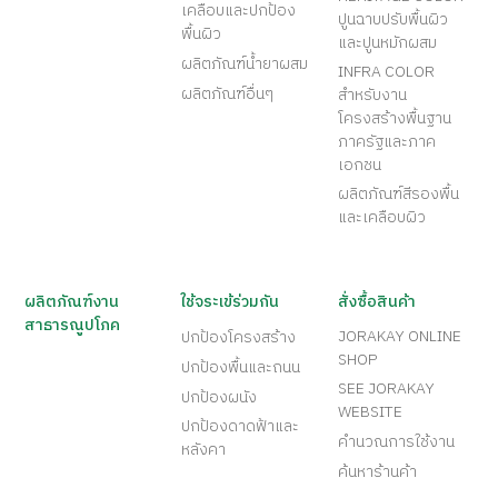
เคลือบและปกป้อง
ปูนฉาบปรับพื้นผิว
พื้นผิว
และปูนหมักผสม
ผลิตภัณฑ์น้ำยาผสม
INFRA COLOR
ผลิตภัณฑ์อื่นๆ
สำหรับงาน
โครงสร้างพื้นฐาน
ภาครัฐและภาค
เอกชน
ผลิตภัณฑ์สีรองพื้น
และเคลือบผิว
ผลิตภัณฑ์งาน
ใช้จระเข้ร่วมกัน
สั่งซื้อสินค้า
สาธารณูปโภค
JORAKAY ONLINE
ปกป้องโครงสร้าง
SHOP
ปกป้องพื้นและถนน
SEE JORAKAY
ปกป้องผนัง
WEBSITE
ปกป้องดาดฟ้าและ
คำนวณการใช้งาน
หลังคา
ค้นหาร้านค้า