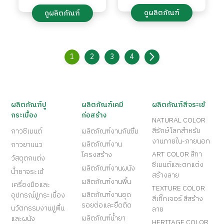
ดูผลิตภัณฑ์
ดูผลิตภัณฑ์
1
2
3
4
ผลิตภัณฑ์ปู
ผลิตภัณฑ์เคมี
ผลิตภัณฑ์สีจระเข้
กระเบื้อง
ก่อสร้าง
NATURAL COLOR
สีรักษ์โลกสำหรับ
กาวซีเมนต์
ผลิตภัณฑ์งานกันซึม
งานภายใน-ภายนอก
ผลิตภัณฑ์งาน
กาวยาแนว
ART COLOR สีทา
โครงสร้าง
วัสดุตกแต่ง
ซีเมนต์และตกแต่ง
ผลิตภัณฑ์งานผนัง
น้ำยาจระเข้
สร้างลาย
ผลิตภัณฑ์งานพื้น
เครื่องมือและ
TEXTURE COLOR
ผลิตภัณฑ์งานอุด
อุปกรณ์ปูกระเบื้อง
สีเท็กเจอร์ สีสร้าง
รอยต่อและยึดติด
นวัตกรรมงานปูพื้น
ลาย
ผลิตภัณฑ์น้ำยา
และผนัง
HERITAGE COLOR