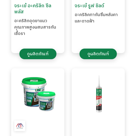
จระเข้ อะคริลิก ซีล
จระเข้ รูฟ ชิลด์
พลัส
อะคริลิคทากันซึมหลังคา
อะคริลิกอุดยาแนว
และดาดฟ้า
คุณภาพสูงผสมสารกัน
เชื้อรา
ดูผลิตภัณฑ์
ดูผลิตภัณฑ์