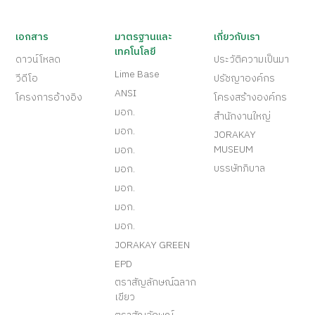
เอกสาร
มาตรฐานและ
เกี่ยวกับเรา
เทคโนโลยี
ดาวน์โหลด
ประวัติความเป็นมา
Lime Base
วีดีโอ
ปรัชญาองค์กร
ANSI
โครงการอ้างอิง
โครงสร้างองค์กร
มอก.
สำนักงานใหญ่
มอก.
JORAKAY
MUSEUM
มอก.
บรรษัทภิบาล
มอก.
มอก.
มอก.
มอก.
JORAKAY GREEN
EPD
ตราสัญลักษณ์ฉลาก
เขียว