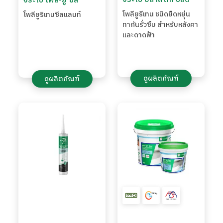
จระเข้ โพลี-ยู ซีล
โพลียูรีเทน ชนิดยืดหยุ่น
โพลียูริเทนซีลแลนท์
ทากันรั่วซึม สำหรับหลังคา
และดาดฟ้า
ดูผลิตภัณฑ์
ดูผลิตภัณฑ์