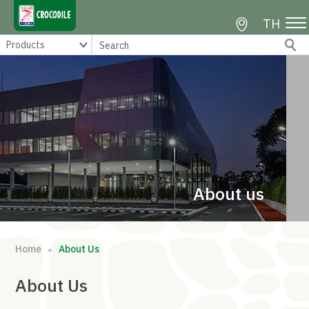
TH
About us
Home
About Us
∘
About
Us