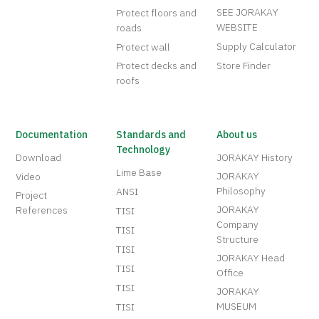
SEE JORAKAY
Protect floors and
WEBSITE
roads
Supply Calculator
Protect wall
Protect decks and
Store Finder
roofs
Documentation
Standards and
About us
Technology
Download
JORAKAY History
Lime Base
JORAKAY
Video
Philosophy
ANSI
Project
JORAKAY
References
TISI
Company
TISI
Structure
TISI
JORAKAY Head
TISI
Office
TISI
JORAKAY
MUSEUM
TISI