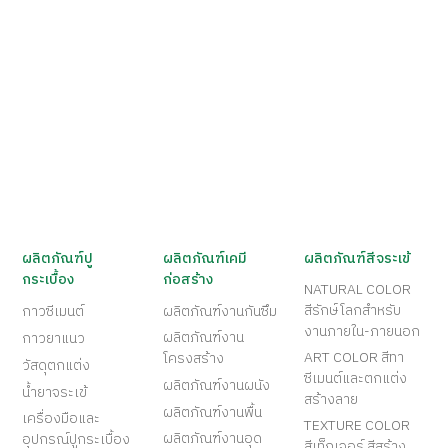
ผลิตภัณฑ์ปู
ผลิตภัณฑ์เคมี
ผลิตภัณฑ์สีจระเข้
กระเบื้อง
ก่อสร้าง
NATURAL COLOR
สีรักษ์โลกสำหรับ
กาวซีเมนต์
ผลิตภัณฑ์งานกันซึม
งานภายใน-ภายนอก
ผลิตภัณฑ์งาน
กาวยาแนว
ART COLOR สีทา
โครงสร้าง
วัสดุตกแต่ง
ซีเมนต์และตกแต่ง
ผลิตภัณฑ์งานผนัง
น้ำยาจระเข้
สร้างลาย
ผลิตภัณฑ์งานพื้น
เครื่องมือและ
TEXTURE COLOR
ผลิตภัณฑ์งานอุด
อุปกรณ์ปูกระเบื้อง
สีเท็กเจอร์ สีสร้าง