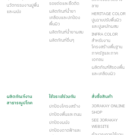
รอยต่อและยึดติด
นวัตกรรมงานปูพื้น
ลาย
ผลิตภัณฑ์น้ำยา
และผนัง
HERITAGE COLOR
เคลือบและปกป้อง
ปูนฉาบปรับพื้นผิว
พื้นผิว
และปูนหมักผสม
ผลิตภัณฑ์น้ำยาผสม
INFRA COLOR
ผลิตภัณฑ์อื่นๆ
สำหรับงาน
โครงสร้างพื้นฐาน
ภาครัฐและภาค
เอกชน
ผลิตภัณฑ์สีรองพื้น
และเคลือบผิว
ผลิตภัณฑ์งาน
ใช้จระเข้ร่วมกัน
สั่งซื้อสินค้า
สาธารณูปโภค
JORAKAY ONLINE
ปกป้องโครงสร้าง
SHOP
ปกป้องพื้นและถนน
SEE JORAKAY
ปกป้องผนัง
WEBSITE
ปกป้องดาดฟ้าและ
คำนวณการใช้งาน