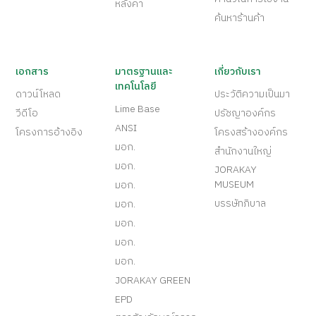
หลังคา
ค้นหาร้านค้า
เอกสาร
มาตรฐานและ
เกี่ยวกับเรา
เทคโนโลยี
ดาวน์โหลด
ประวัติความเป็นมา
Lime Base
วีดีโอ
ปรัชญาองค์กร
ANSI
โครงการอ้างอิง
โครงสร้างองค์กร
มอก.
สำนักงานใหญ่
มอก.
JORAKAY
MUSEUM
มอก.
บรรษัทภิบาล
มอก.
มอก.
มอก.
มอก.
JORAKAY GREEN
EPD