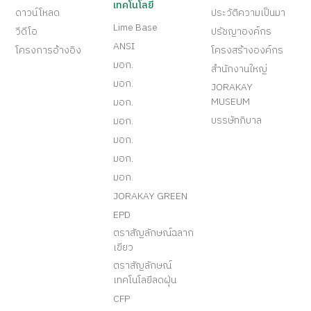
เทคโนโลยี
ดาวน์โหลด
ประวัติความเป็นมา
Lime Base
วีดีโอ
ปรัชญาองค์กร
ANSI
โครงการอ้างอิง
โครงสร้างองค์กร
มอก.
สำนักงานใหญ่
มอก.
JORAKAY
MUSEUM
มอก.
บรรษัทภิบาล
มอก.
มอก.
มอก.
มอก.
JORAKAY GREEN
EPD
ตราสัญลักษณ์ฉลาก
เขียว
ตราสัญลักษณ์
เทคโนโลยีลดฝุ่น
CFP