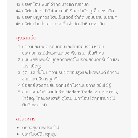
บริษัท โฮมเพ้นท์ จำกัด บางแค เซรามิค
บริษัท อันดามั มันโฮมแมททีเรียล จำกัด ภูเก็ต เซรามิค
บริษัท บุญถาวร โฮมเซ็นเตอร์ จำกัด ป้อมปราบ เซรามิค
บริษัท บ้านอำเภอ เทรดดิ้ง จำกัด สัตหีบ เซรามิค
คุณสมบัติ
มีความละเอียด รอบคอบและทุ่มเทกับงาน หากมี
ประสบการณ์ด้านงานขายจะพิจารณาเป็นพิเศษ
มีมนุษยสัมพันธ์ดี บุคลิกภาพดี(ไม่มีรอยสักนอกร่มผ้า และ
ไม่ระเบิดหู)
วุฒิ ม.3 ขึ้นไป มีความรับผิดชอบสูงและไหวพริบดี รักงาน
ขายและบริการลูกค้า
ซื่อสัตย์ สุจริต ขยัน อดทน รักในงานบริการ ขยันใฝ่รู้
สามารถเข้าทำงานในห้างModern Trade เช่น บุญถาวร,
ไทวัสดุ, โกลบอลเฮ้าส์, ดูโฮม, เมกาโฮม ได้ทุกสาขา (ไม่
ติดBlack list)
สวัสดิการ
ตรวจสุขภาพประจำปี
ประกันอุบัติเหตุกลุ่ม