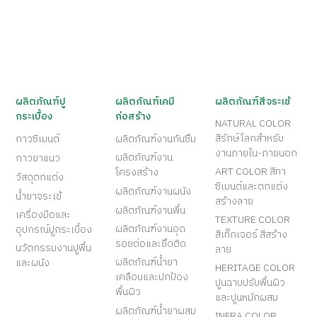
ผลิตภัณฑ์ปู
ผลิตภัณฑ์เคมี
ผลิตภัณฑ์สีจระเข้
กระเบื้อง
ก่อสร้าง
NATURAL COLOR
สีรักษ์โลกสำหรับ
กาวซีเมนต์
ผลิตภัณฑ์งานกันซึม
งานภายใน-ภายนอก
ผลิตภัณฑ์งาน
กาวยาแนว
ART COLOR สีทา
โครงสร้าง
วัสดุตกแต่ง
ซีเมนต์และตกแต่ง
ผลิตภัณฑ์งานผนัง
น้ำยาจระเข้
สร้างลาย
ผลิตภัณฑ์งานพื้น
เครื่องมือและ
TEXTURE COLOR
ผลิตภัณฑ์งานอุด
อุปกรณ์ปูกระเบื้อง
สีเท็กเจอร์ สีสร้าง
รอยต่อและยึดติด
นวัตกรรมงานปูพื้น
ลาย
ผลิตภัณฑ์น้ำยา
และผนัง
HERITAGE COLOR
เคลือบและปกป้อง
ปูนฉาบปรับพื้นผิว
พื้นผิว
และปูนหมักผสม
ผลิตภัณฑ์น้ำยาผสม
INFRA COLOR