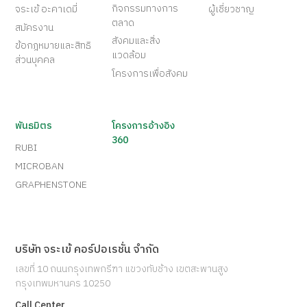
กิจกรรมทางการ
จระเข้ อะคาเดมี่
ผู้เชี่ยวชาญ
ตลาด
สมัครงาน
สังคมและสิ่ง
ข้อกฎหมายและสิทธิ
แวดล้อม
ส่วนบุคคล
โครงการเพื่อสังคม
พันธมิตร
โครงการอ้างอิง
360
RUBI
MICROBAN
GRAPHENSTONE
บริษัท จระเข้ คอร์ปอเรชั่น จำกัด
เลขที่ 10 ถนนกรุงเทพกรีฑา แขวงทับช้าง เขตสะพานสูง
กรุงเทพมหานคร 10250
Call Center